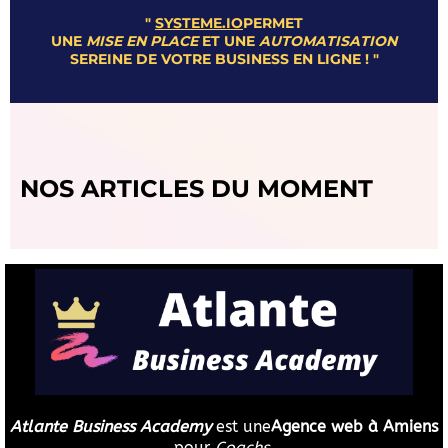
"
SYSTEME.IO
PERMET
UNE
MISE EN PLACE
ET UNE
AUTOMATISATION
SEREINE DE VOTRE BUSINESS EN LIGNE ! "
NOS ARTICLES DU MOMENT
Atlante Business Academy
est une
Agence web à
Amiens
pour
Coachs
,