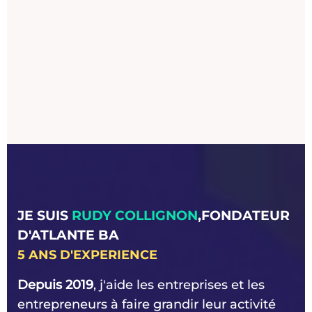
de la plateforme.
Évolutivité :
Que vous soyez un
entrepreneur débutant ou une entreprise
établie, Système.io offre une solution
évolutive qui peut s'adapter à vos besoins.
Prix attractif :
L'ensemble des
fonctionnalités offertes associées à des
tarifs extrêmement abordables par
rapport à ses concurrents, en font un outil
de très bonne qualité.
Globalement,
Système.io offre une solution
complète
qui combine de nombreuses
JE SUIS
RUDY COLLIGNON
,FONDATEUR
fonctionnalités essentielles pour la gestion
D'ATLANTE BA
en ligne, ce qui peut simplifier votre
5 ANS D'EXPERIENCE
workflow et vous permettre de concentrer
vos efforts sur la croissance de votre
Depuis 2019
, j'aide les entreprises et les
entreprise.
entrepreneurs à faire grandir leur activité